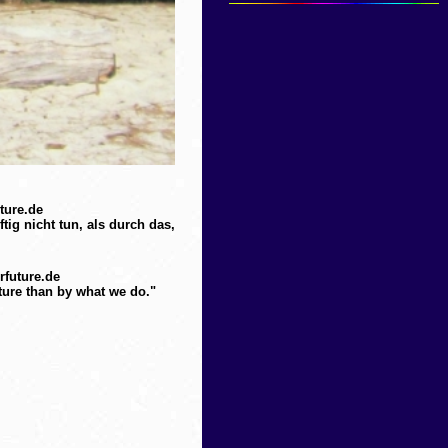
ture.de
tig nicht tun, als durch das,
rfuture.de
uture than by what we do."