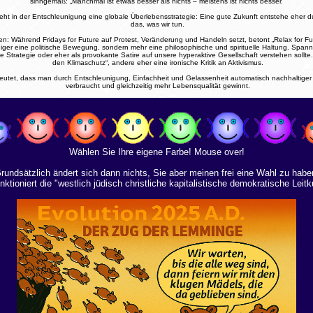
sinngemäß: „Manchmal ist etwas besser als nichts – meistens ist nichts besser.“
eht in der Entschleunigung eine globale Überlebensstrategie: Eine gute Zukunft entstehe eher dur
das, was wir tun.
Während Fridays for Future auf Protest, Veränderung und Handeln setzt, betont „Relax for Fut
niger eine politische Bewegung, sondern mehr eine philosophische und spirituelle Haltung. Span
he Strategie oder eher als provokante Satire auf unsere hyperaktive Gesellschaft verstehen sollte
den Klimaschutz“, andere eher eine ironische Kritik an Aktivismus.
deutet, dass man durch Entschleunigung, Einfachheit und Gelassenheit automatisch nachhaltiger
verbraucht und gleichzeitig mehr Lebensqualität gewinnt.
Wählen Sie Ihre eigene Farbe! Mouse over!
rundsätzlich ändert sich dann nichts, Sie aber meinen frei eine Wahl zu habe
nktioniert die "westlich jüdisch christliche kapitalistische demokratische Leitku