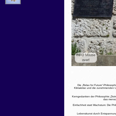
Die „Relax for Future“-Philosoph
Klimakrise und die zunehmenden Um
Kerngedanken der Philosophie:„Doing
das mensch
Einfachheit statt Wachstum: Die Phil
Lebenskunst durch Entspannung: 