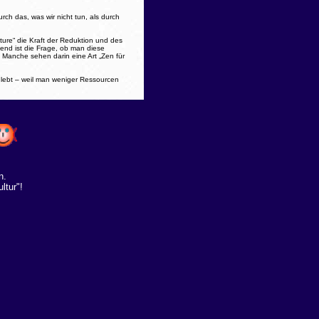
ch das, was wir nicht tun, als durch
ure“ die Kraft der Reduktion und des
nend ist die Frage, ob man diese
. Manche sehen darin eine Art „Zen für
 lebt – weil man weniger Ressourcen
n.
ltur"!