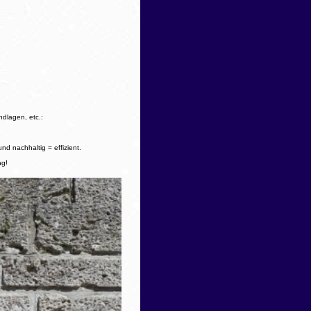
ndlagen, etc.:
d nachhaltig = effizient.
ng!