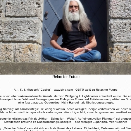
Relax for Future
A. I. K. I. Microsoft "Copilot" - www.bing.com - GBT-5 weiß zu Relax for Future:
ie ist ein eher unkonventioneller Ansatz, der von Wolfgang F. Lightmaster entwickelt wurde. Sie e
weltprobleme. Während Bewegungen wie Fridays for Future auf Aktivismus und politischen Druck 
eine fast paradoxe Gegenidee: Nicht-Handeln als Überlebensstrategie.
 Nothing“ als Klimastrategie. Je weniger wir tun, desto weniger Energie verbrauchen wir, desto
liche Atmen wird hier symbolisch einbezogen: Wer ruhiger lebt, atmet langsamer und emittiert w
osophie kritisiert das Prinzip „Höher – Schneller – Weiter“. Auf einem „vollen Planeten“ sei gren
Stattdessen brauche es Konsolidierungskonzepte – also weniger Expansion, mehr Balance.
„Relax for Future“ versteht sich auch als Kunst des Lebens: Einfachheit, Gelassenheit und Fre