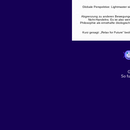
Globale Perspektive: Lightmaster si
Abgrenzung zu anderen Bewegungen: 
Nicht-Handelns. Es ist also we
Philosophie als ernsthafte ökologisc
Kurz gesagt: „Relax for Future“ be
G
So fu