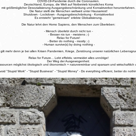
COVID-19-Pandemie durch die Coronaviren.
Deutschland, Europa, die Welt auf Notbetrieb künstliches Koma
mit größtmöglicher Desozialisierung Ausgangsbeschränkung und Kontaktverbot herunterfahren.
Die Natur stellt die Menschen weltweit unter Hausarrest!
Shutdown - Lockdown - Ausgangsbeschränkung - Kontaktverbot
Es entsteht "gemeinsam" erlebte Globalisierung.
Die Natur lehrt den Homo Sapiens, den Menschen zum Überleben:
- Mensch überlebt durch nicht tun -
- Besser nix tun - meistens ;-)
Relax for Future!
- Better do nothing - mostly ;-)
- Human survive(s) by doing nothing -
gilt mehr denn je bei allen Krisen Pandemien, Kriege, Zerstörung unserer natürlichen Lebensgru
Relax for Future... Lebt effektiv, vermeidet alles unnötige!
Der Weg der Ausgewogenheit:
sourcen möglichst ökologisch und ökonomisch = naturvereinbar und sparsam und wirtschaftlich un
void "Stupid Work" - "Stupid Business" - "Stupid Money" - Do everything efficient, better do nothi